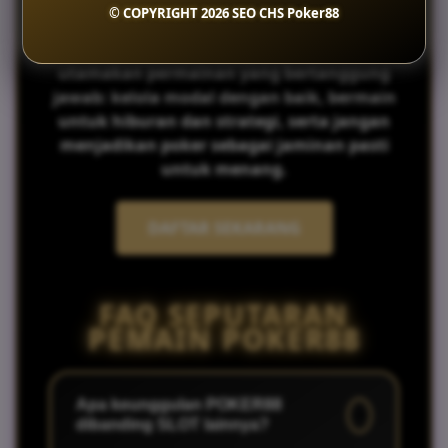
Poker88
menawarkan akses poker online
© COPYRIGHT 2026 SEO CHS Poker88
yang lebih lancar, transaksi yang efisien,
serta dukungan yang sigap. Namun, tetap
utamakan
permainan yang bertanggung
jawab
: kelola modal dengan baik, bermain
untuk hiburan dan strategi, serta jangan
menjadikan poker sebagai
jaminan pasti
untuk menang
.
DAFTAR SEKARANG
FAQ SEPUTARAN
PEMAIN POKER88
Apa keunggulan POKER88
dibanding SLOT lainnya?