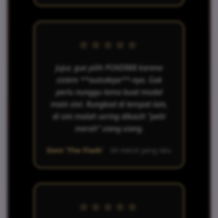
⭐⭐⭐⭐⭐
Jujur, gue pilih POKER88 karena
sistem **autodepe**-nya. Gak
perlu nunggu lama buat modal
main slot. Rungkad di tempat lain,
di sini malah sering dikasih "petir
merah" siang-siang.
Doni ‘The Flash’
04 menit yang lalu
⭐⭐⭐⭐⭐