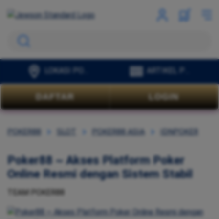
Search
LOKASI POKER88
ARTIKEL POKER88
DAFTAR
LOGIN
POKER88
SLOT
POKER88 ASIA
IDNPOKER
Poker88 ~ Akses Platform Poker
Online Resmi dengan Sistem Stabil
TEAM POKER88