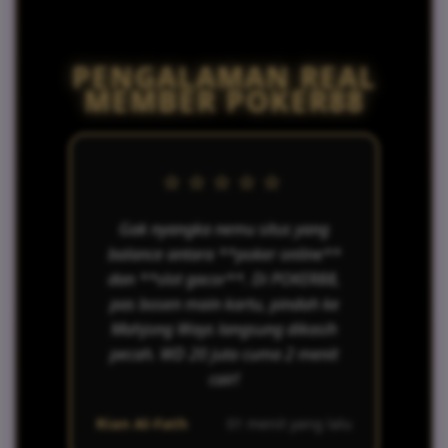
berbagai metode pembayaran yang
memudahkan pemain melakukan
PENGALAMAN REAL
deposit maupun penarikan dana.
MEMBER POKER88
⭐⭐⭐⭐⭐
Gak nyangka nemu situs yang
balance antara **poker online**
dan **slot gacor**. Di POKER88,
pas bosen main kartu, pindah ke
Mahjong Ways langsung dikasih
pecah. WD 20 juta cuma 2 menit
cair!
Rian Al-Fath
01 menit yang lalu