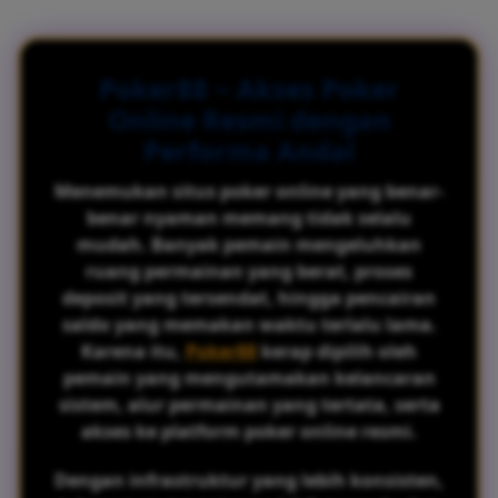
Poker88 ~ Akses Poker
Online Resmi dengan
Performa Andal
Menemukan situs poker online yang benar-
benar nyaman memang tidak selalu
mudah. Banyak pemain mengeluhkan
ruang permainan yang berat, proses
deposit yang tersendat, hingga pencairan
saldo yang memakan waktu terlalu lama.
Karena itu,
Poker88
kerap dipilih oleh
pemain yang mengutamakan
kelancaran
sistem
,
alur permainan yang tertata
, serta
akses ke
platform poker online resmi
.
Dengan
infrastruktur yang lebih konsisten
,