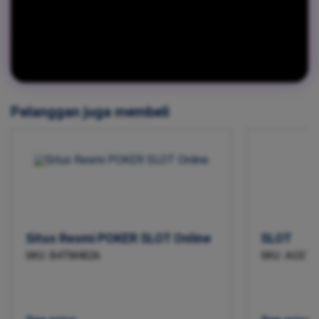
Pelanggan juga membeli
Situs Resmi POKER SLOT Online
SLOT
SKU: B4TM4026
SKU: AGSTB